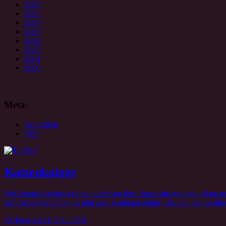
2008
2007
2006
2005
2004
2003
2001
2000
Meta:
Anmelden
RSS
Katzenknigge
Wir Samtpfoetchen kennen viele von den Tipps sehr gut und geben un
sich richtig benimmt, es gibt aber bestimmt einige, die von den nachfo
Verfasst
am 11. Okt. 2001