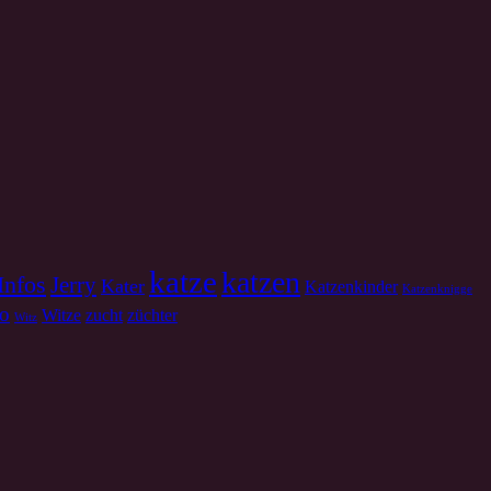
katze
katzen
Infos
Jerry
Kater
Katzenkinder
Katzenknigge
o
Witze
zucht
züchter
Witz