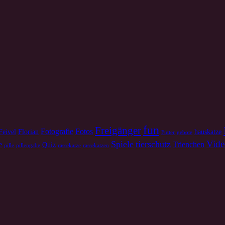
fun
Freigänger
Fotografie
Fotos
Feivel
Florian
hauskatze
Futter
gebote
Vide
Spiele
tierschutz
e
Trienchen
Quiz
pille
pillengabe
rassekatze
rassekatzen