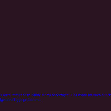
s auch immer beste Mühe sie zu beherzigen. Das könnt Ihr auch auf de
lgenden Tipps profitieren.