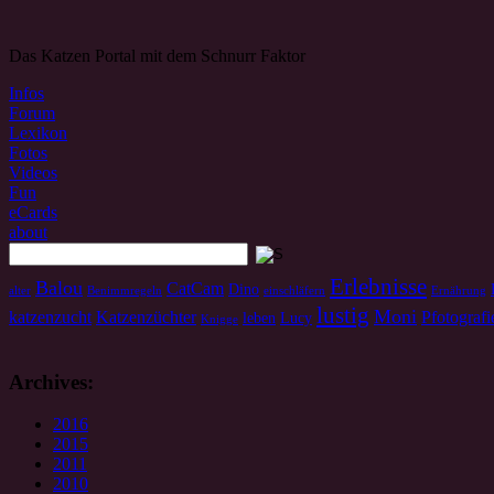
Das Katzen Portal mit dem Schnurr Faktor
Infos
Forum
Lexikon
Fotos
Videos
Fun
eCards
about
Erlebnisse
Balou
CatCam
Dino
alter
Benimmregeln
einschläfern
Ernährung
lustig
Moni
katzenzucht
Katzenzüchter
Pfotografi
leben
Lucy
Knigge
Archives:
2016
2015
2011
2010