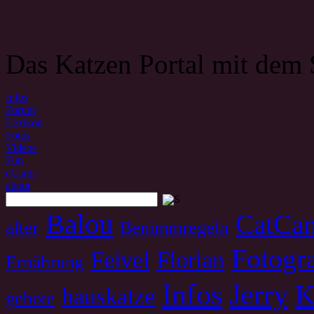
Das Katzen Portal mit dem 
Infos
Forum
Lexikon
Fotos
Videos
Fun
eCards
about
Balou
CatCa
alter
Benimmregeln
Fotogra
Feivel
Florian
Ernährung
Infos
Jerry
K
hauskatze
gebote