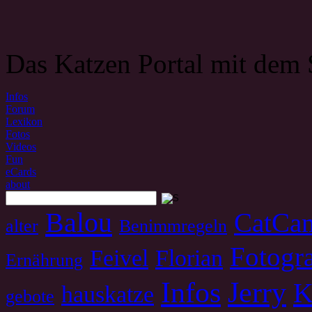
Das Katzen Portal mit dem 
Infos
Forum
Lexikon
Fotos
Videos
Fun
eCards
about
Balou
CatCa
alter
Benimmregeln
Fotogra
Feivel
Florian
Ernährung
Infos
Jerry
K
hauskatze
gebote