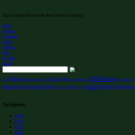
Das Katzen Portal mit dem Schnurr Faktor
Infos
Forum
Lexikon
Fotos
Videos
Fun
eCards
about
Erlebnisse
Balou
CatCam
Dino
alter
Benimmregeln
einschläfern
Ernährung
lustig
Moni
katzenzucht
Katzenzüchter
Pfotografi
leben
Lucy
Knigge
Archives:
2016
2015
2011
2010