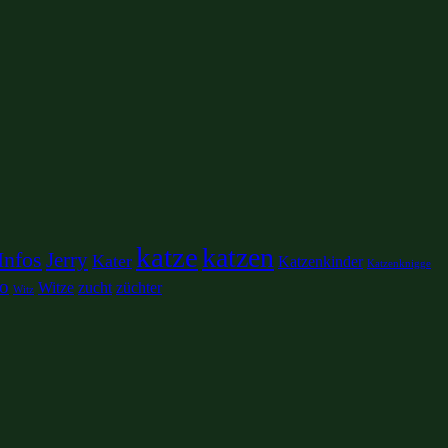
katze
katzen
Infos
Jerry
Kater
Katzenkinder
Katzenknigge
o
Witze
zucht
züchter
Witz