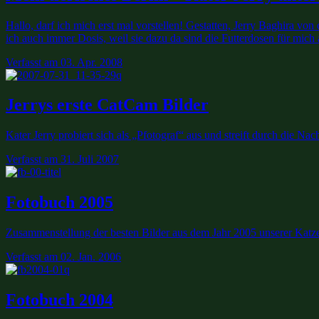
Hallo, darf ich mich erst mal vorstellen! Gestatten, Jerry Baghira
ich auch immer Dosis, weil sie dazu da sind die Futterdosen für mic
Verfasst
am 03. Apr. 2008
Jerrys erste CatCam Bilder
Kater Jerry probiert sich als „Pfotograf“ aus und streift durch die N
Verfasst
am 31. Juli 2007
Fotobuch 2005
Zusammenstellung der besten Bilder aus dem Jahr 2005 unserer Katze
Verfasst
am 02. Jan. 2006
Fotobuch 2004