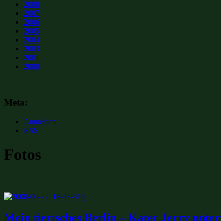
2008
2007
2006
2005
2004
2003
2001
2000
Meta:
Anmelden
RSS
Fotos
Mein tierisches Berlin – Kater Jerry unt