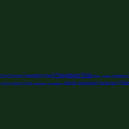
fun
Freigänger
Fotografie
Fotos
Feivel
Florian
hauskatze
Futter
gebote
Vide
Spiele
tierschutz
e
Trienchen
Quiz
pille
pillengabe
rassekatze
rassekatzen